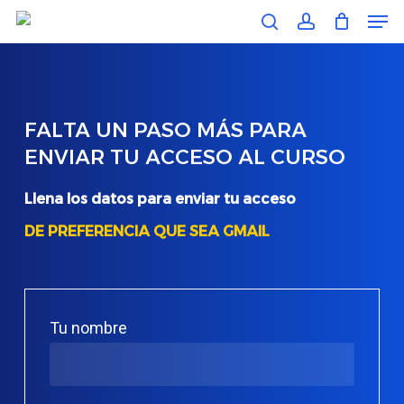
Men
Skip
search
account
to
main
content
FALTA
UN
PASO
MÁS
PARA
ENVIAR
TU
ACCESO
AL
CURSO
Llena los datos para enviar tu acceso
DE PREFERENCIA QUE SEA GMAIL
Tu nombre