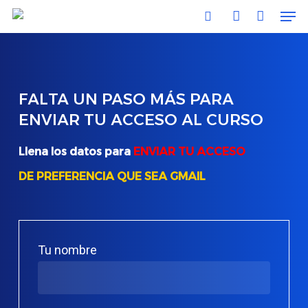
Men
Skip
Menu
search
account
to
main
content
FALTA
UN
PASO
MÁS
PARA
ENVIAR
TU
ACCESO
AL
CURSO
Llena los datos para
ENVIAR TU ACCESO
DE PREFERENCIA QUE SEA GMAIL
Tu nombre