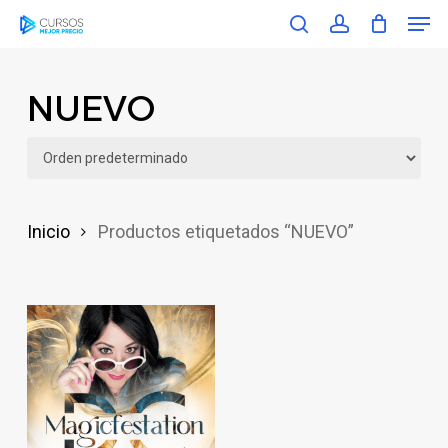
Men
Skip
search
account
to
main
NUEVO
content
Inicio
Productos etiquetados “NUEVO”