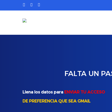
Skip
facebook
instagram
email
to
main
content
FALTA
UN
PA
Llena los datos para
ENVIAR TU ACCESO
DE PREFERENCIA QUE SEA GMAIL